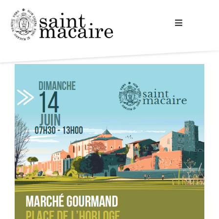
Accueil
Votre mairie
A la découverte
Vie commune
Cadre de vie