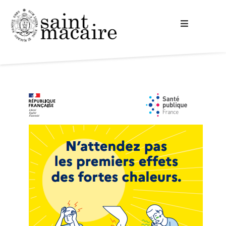
Accueil
Votre mairie
A la découverte
Vie commune
Cadre de vie